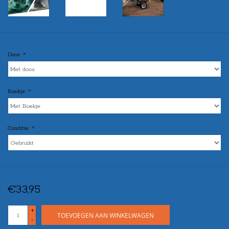
Doos:
*
Boekje:
*
Conditie:
*
€33,95
+
TOEVOEGEN AAN WINKELWAGEN
-