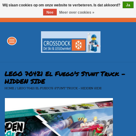
Wij slaan cookies op om onze website te verbeteren. Is dat akkoord?
Ja
Nee
Meer over cookies »
0 Artikelen - €0,00
Home
WINTERSPORT
LEGO
LEGO 70421 El Fuego's Stunt Truck -
HIDDEN SIDE
HOME
/
LEGO 70421 EL FUEGO'S STUNT TRUCK - HIDDEN SIDE
AKTIE
Merken