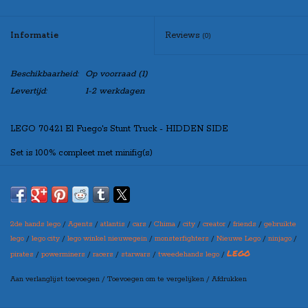
Informatie
Reviews
(0)
Beschikbaarheid:
Op voorraad
(1)
Levertijd:
1-2 werkdagen
LEGO 70421 El Fuego's Stunt Truck - HIDDEN SIDE
Set is 100% compleet met minifig(s)
Indien u de set “zonder doos” besteld, zal de set netjes verpakt worden
in een blanco doos, zo kunt u de set toch leuk cadeau doen!
2de hands lego
/
Agents
/
atlantis
/
cars
/
Chima
/
city
/
creator
/
friends
/
gebruikte
Maak bovenaan uw selectie in welke variant u de set wilt ontvangen
lego
/
lego city
/
lego winkel nieuwegein
/
monsterfighters
/
Nieuwe Lego
/
ninjago
/
(let op: er kan een prijswijziging ontstaan per variant)
LEGO
pirates
/
powerminers
/
racers
/
starwars
/
tweedehands lego
/
Aan verlanglijst toevoegen
/
Toevoegen om te vergelijken
/
Afdrukken