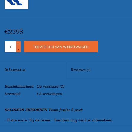
€23,95
+
TOEVOEGEN AAN WINKELWAGEN
-
Informatie
Reviews
(0)
Beschikbaarheid:
Op voorraad
(2)
Levertijd:
1-2 werkdagen
SALOMON SKISOKKEN Team Junior 2-pack
- Platte naden bij de tenen - Bescherming van het scheenbeen
- Komt tot aan de knie - Versterkte voetboog - Isolerend - Ademend