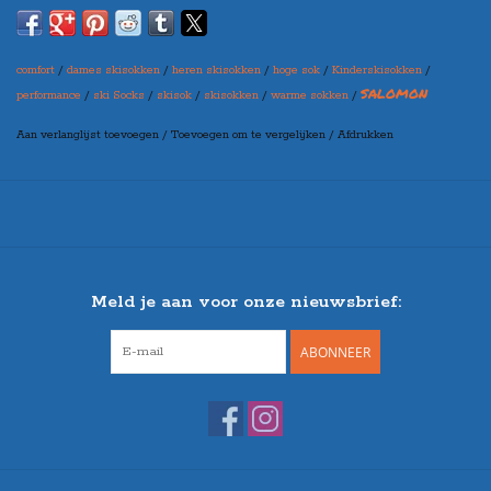
- Sneldrogend - Vereenvoudigd aantrekken - Motion Fit - Grip met de
schoen
comfort
/
dames skisokken
/
heren skisokken
/
hoge sok
/
Kinderskisokken
/
SALOMON
performance
/
ski Socks
/
skisok
/
skisokken
/
warme sokken
/
- Band voor het behoud van de enkel en de voetboog - Anatomische
vorm van de rechter-/linkervoet
Aan verlanglijst toevoegen
/
Toevoegen om te vergelijken
/
Afdrukken
Materiaal: 30% polyamide-nylon, 2% elasthaan, 34% Merinoswol, 34%
acryl
MAAT 23-26 (set van 2 paar)
Meld je aan voor onze nieuwsbrief:
ABONNEER