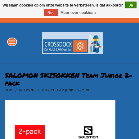
Wij slaan cookies op om onze website te verbeteren. Is dat akkoord?
Ja
Nee
Meer over cookies »
0 Artikelen - €0,00
Home
WINTERSPORT
LEGO
SALOMON SKISOKKEN Team Junior 2-
pack
HOME
/
SALOMON SKISOKKEN TEAM JUNIOR 2-PACK
AKTIE
Merken