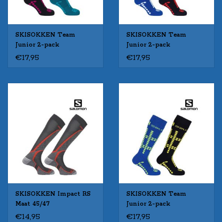
SKISOKKEN Team
SKISOKKEN Team
Junior 2-pack
Junior 2-pack
€17,95
€17,95
SKISOKKEN Impact RS
SKISOKKEN Team
Maat 45/47
Junior 2-pack
€14,95
€17,95