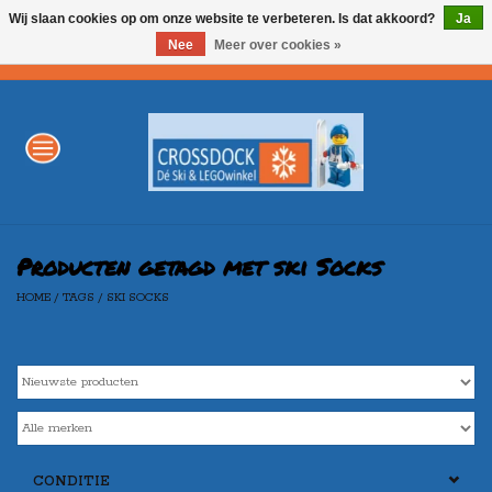
Wij slaan cookies op om onze website te verbeteren. Is dat akkoord?
Ja
Nee
Meer over cookies »
0 Artikelen - €0,00
Home
WINTERSPORT
LEGO
Producten getagd met ski Socks
HOME
/
TAGS
/
SKI SOCKS
AKTIE
Merken
CONDITIE