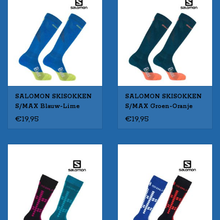
SALOMON SKISOKKEN
SALOMON SKISOKKEN
S/MAX Blauw-Lime
S/MAX Groen-Oranje
€19,95
€19,95