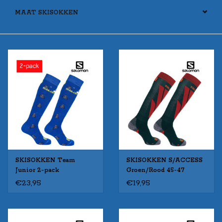
MAAT SKISOKKEN
SKISOKKEN Team
SKISOKKEN S/ACCESS
Junior 2-pack
Groen/Rood 45-47
€23,95
€19,95