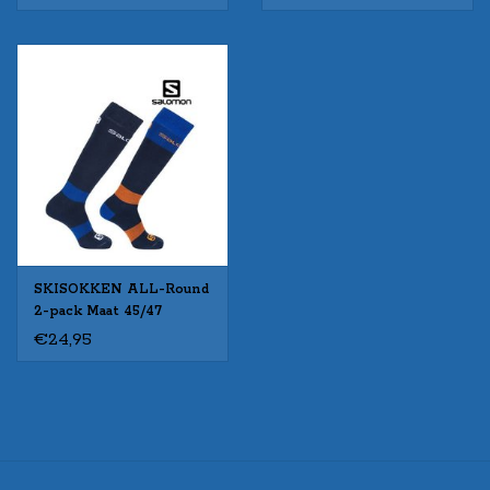
SKISOKKEN ALL-Round
2-pack Maat 45/47
€24,95