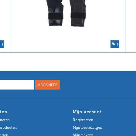
1
1
ABONNEER
ten
Mijn account
ducten
Registreren
producten
Mijn bestellingen
ngen
Mijn tickets