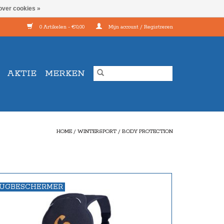
over cookies »
0 Artikelen - €0,00
Mijn account / Registreren
AKTIE
MERKEN
HOME
/
WINTERSPORT
/
BODY PROTECTION
UGBESCHERMER