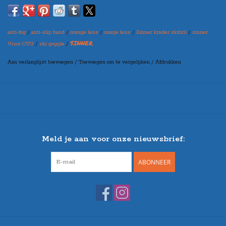
de skibril te dragen.
Voorzien van een geventileerde, dubbele, high-performance lens met
anti-fog
/
anti-slip band
/
orange lens
/
oranje lens
/
Sinner kinder skibril
/
sinner
een coating tegen condensvorming.
SINNER
Visor OTG
/
ski goggle
/
De lens biedt 100% bescherming tegen UVA/UVB/UVC.
Aan verlanglijst toevoegen
/
Toevoegen om te vergelijken
/
Afdrukken
Wijzig de pasvorm van de skibril met de verstelbare anti-slipband.
De band is wijd genoeg en is daardoor perfect te dragen in combinatie
met een skihelm.
De zachte schuimlaag is hypoallergeen en biedt extra comfort.
Meld je aan voor onze nieuwsbrief:
ABONNEER