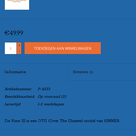
€49,99
+
TOEVOEGEN AAN WINKELWAGEN
-
Informatie
Reviews
(0)
Artikelnummer:
P-4333
Beschikbaarheid:
Op voorraad
(2)
Levertijd:
1-2 werkdagen
De Visor III is een OTG (Over The Glasses) model van SINNER.
Dat betekent dat het montuur speciaal is ontworpen om uw bril, onder