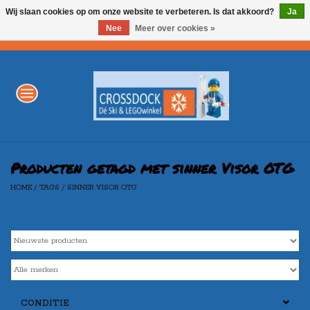
Wij slaan cookies op om onze website te verbeteren. Is dat akkoord?
Ja
Nee
Meer over cookies »
0 Artikelen - €0,00
Home
WINTERSPORT
LEGO
Producten getagd met sinner Visor OTG
HOME
/
TAGS
/
SINNER VISOR OTG
AKTIE
Merken
CONDITIE