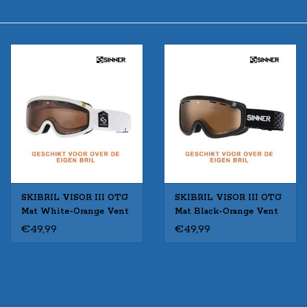
SKIBRIL VISOR III OTG
SKIBRIL VISOR III OTG
Mat White-Orange Vent
Mat Black-Orange Vent
€49,99
€49,99