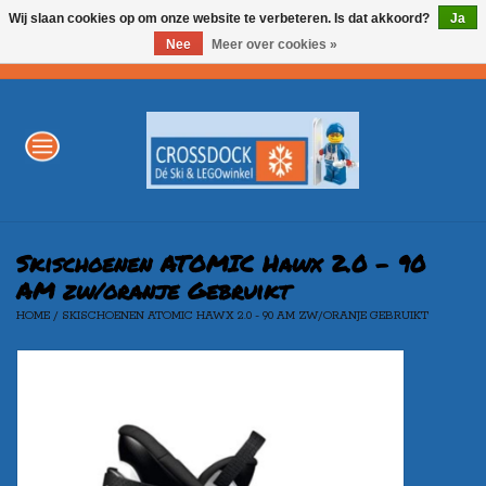
Wij slaan cookies op om onze website te verbeteren. Is dat akkoord?
Ja
Nee
Meer over cookies »
0 Artikelen - €0,00
Home
WINTERSPORT
LEGO
Skischoenen ATOMIC Hawx 2.0 - 90
AM zw/oranje Gebruikt
HOME
/
SKISCHOENEN ATOMIC HAWX 2.0 - 90 AM ZW/ORANJE GEBRUIKT
AKTIE
Merken