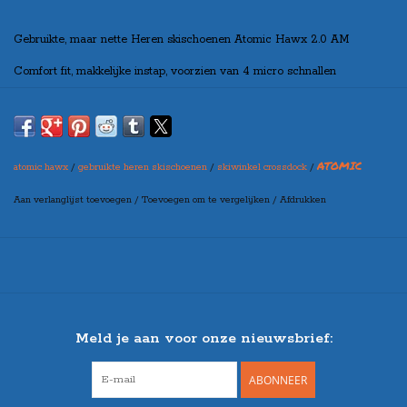
Gebruikte, maar nette Heren skischoenen Atomic Hawx 2.0 AM
Comfort fit, makkelijke instap, voorzien van 4 micro schnallen
102mm leesbreedte, flex 90, strap sluiting
Geschikt voor de intermediate skier
ATOMIC
Model 2020
atomic hawx
/
gebruikte heren skischoenen
/
skiwinkel crossdock
/
Aan verlanglijst toevoegen
/
Toevoegen om te vergelijken
/
Afdrukken
Meld je aan voor onze nieuwsbrief:
ABONNEER