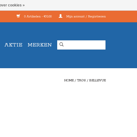
over cookies »
0 Artikelen - €0,00
Mijn account / Registreren
AKTIE
MERKEN
HOME
/
TAGS
/
BELLEVUE