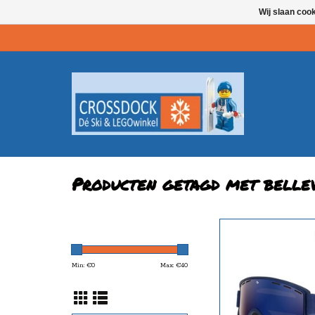
Wij slaan coo
Producten getagd met belle
Blue Revo Lens. Cat
TOEVOEGEN AAN WI
Min: €
0
Max: €
40