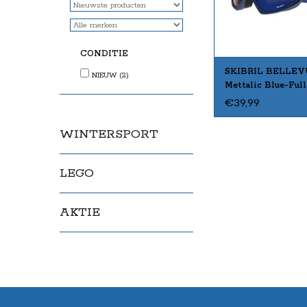
CONDITIE
SKIBRIL BELLEV
NIEUW
(2)
Mettalic Blue-Full
€39,99
WINTERSPORT
LEGO
AKTIE