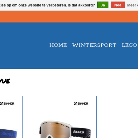
kies op om onze website te verbeteren. Is dat akkoord?
Ja
Nee
Meer 
HOME
WINTERSPORT
LEGO
vue
 3 lens
Orange Mirror lens, cat.3 , VLT-Index:
54%
NKELWAGEN
TOEVOEGEN AAN WINKELWAGEN