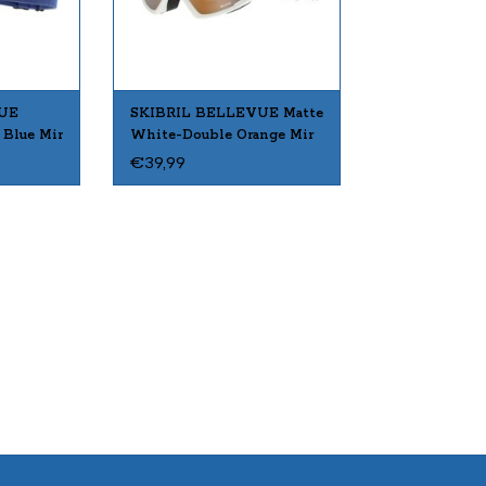
UE
SKIBRIL BELLEVUE Matte
 Blue Mir
White-Double Orange Mir
€39,99