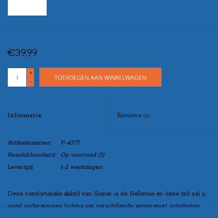
€39,99
+
TOEVOEGEN AAN WINKELWAGEN
-
Informatie
Reviews
(0)
Artikelnummer:
P-4377
Beschikbaarheid:
Op voorraad
(1)
Levertijd:
1-2 werkdagen
Deze comfortabele skibril van Sinner is de Bellevue en deze bril zal u
goed ondersteunen tijdens uw verschillende wintersport activiteiten.