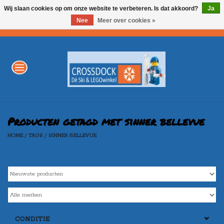
Wij slaan cookies op om onze website te verbeteren. Is dat akkoord?
Ja
Nee
Meer over cookies »
0 Artikelen - €0,00
Home
WINTERSPORT
LEGO
Producten getagd met sinner bellevue
HOME
/
TAGS
/
SINNER BELLEVUE
AKTIE
Merken
CONDITIE