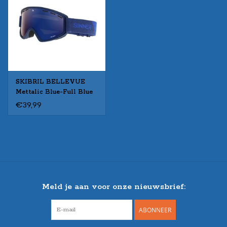
SKIBRIL BELLEVUE
Mettalic Blue-Full Blue
Mir
€39,99
Meld je aan voor onze nieuwsbrief:
ABONNEER