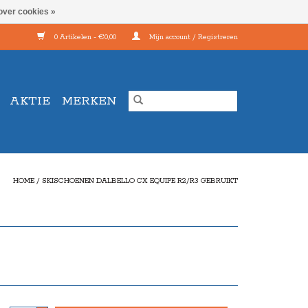
over cookies »
0 Artikelen - €0,00
Mijn account / Registreren
AKTIE
MERKEN
HOME
/
SKISCHOENEN DALBELLO CX EQUIPE R2/R3 GEBRUIKT