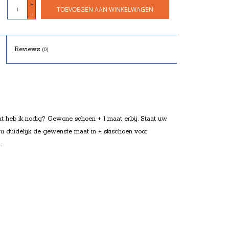
+
TOEVOEGEN AAN WINKELWAGEN
-
Reviews
(0)
at heb ik nodig? Gewone schoen + 1 maat erbij. Staat uw
t u duidelijk de gewenste maat in + skischoen voor
.