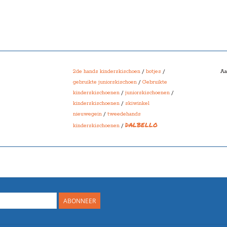
2de hands kinderskischoen
/
botjes
/
Aa
gebruikte juniorskischoen
/
Gebruikte
kinderskischoenen
/
juniorskischoenen
/
kinderskischoenen
/
skiwinkel
nieuwegein
/
tweedehands
DALBELLO
kinderskischoenen
/
ABONNEER