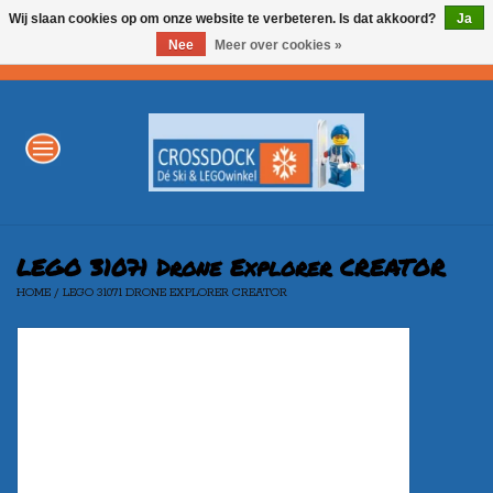
Wij slaan cookies op om onze website te verbeteren. Is dat akkoord?
Ja
Nee
Meer over cookies »
0 Artikelen - €0,00
Home
WINTERSPORT
LEGO
LEGO 31071 Drone Explorer CREATOR
HOME
/
LEGO 31071 DRONE EXPLORER CREATOR
AKTIE
Merken