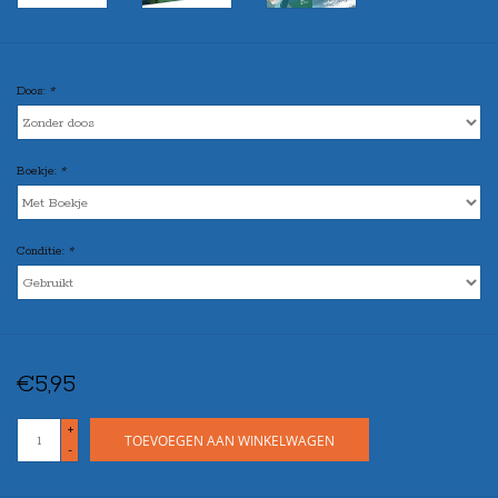
Doos:
*
Boekje:
*
Conditie:
*
€5,95
+
TOEVOEGEN AAN WINKELWAGEN
-