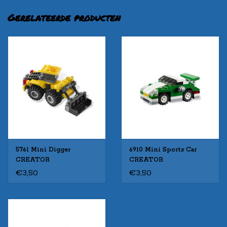
Gerelateerde producten
5761 Mini Digger
6910 Mini Sports Car
CREATOR
CREATOR
€3,50
€3,50