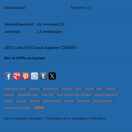
Informatie
Reviews
(0)
Beschikbaarheid:
Op voorraad
(2)
Levertijd:
1-2 werkdagen
LEGO set 31071 Drone Explorer CREATO
Set is 100% compleet.
Indien u de set “zonder doos” besteld, zal de set netjes verpakt worden
in een blanco doos, zo kunt u de set toch leuk cadeau doen!
2de hands lego
/
Agents
/
angrybirds
/
atlantis
/
cars
/
Chima
/
city
/
creator
/
Maak bovenaan uw selectie in welke variant u de set wilt
friends
/
gebruikte lego
/
lego city
/
lego winkel nieuwegein
/
monsterfighters
/
ontvangen
movie
/
ninjago
/
pirates
/
powerminers
/
racers
/
starwars
/
super heroes
/
(let op: er kan een prijswijziging ontstaan per variant)
LEGO
tweedehands lego
/
Aan verlanglijst toevoegen
/
Toevoegen om te vergelijken
/
Afdrukken