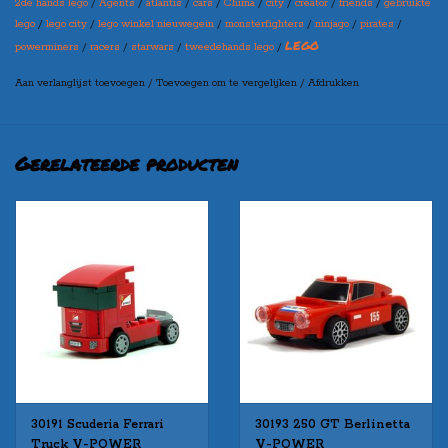
2de hands lego
/
Agents
/
atlantis
/
cars
/
Chima
/
city
/
creator
/
friends
/
gebruikte
lego
/
lego city
/
lego winkel nieuwegein
/
monsterfighters
/
ninjago
/
pirates
/
LEGO
powerminers
/
racers
/
starwars
/
tweedehands lego
/
Maak bovenaan uw selectie in welke variant u de set wilt
Aan verlanglijst toevoegen
/
Toevoegen om te vergelijken
/
Afdrukken
ontvangen
(let op: er kan een prijswijziging ontstaan per variant)
Gerelateerde producten
30191 Scuderia Ferrari
30193 250 GT Berlinetta
Truck V-POWER
V-POWER