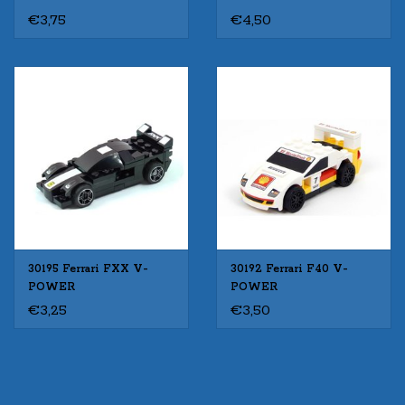
€3,75
€4,50
30195 Ferrari FXX V-
30192 Ferrari F40 V-
POWER
POWER
€3,25
€3,50