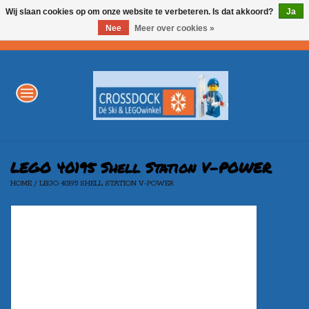
Wij slaan cookies op om onze website te verbeteren. Is dat akkoord?
Ja
Nee
Meer over cookies »
0 Artikelen - €0,00
Home
WINTERSPORT
LEGO
LEGO 40195 Shell Station V-POWER
HOME
/
LEGO 40195 SHELL STATION V-POWER
AKTIE
Merken