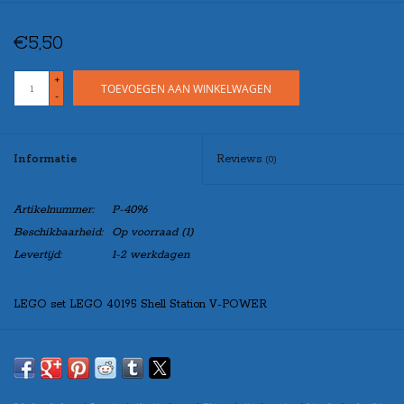
€5,50
+
TOEVOEGEN AAN WINKELWAGEN
-
Informatie
Reviews
(0)
Artikelnummer:
P-4096
Beschikbaarheid:
Op voorraad
(1)
Levertijd:
1-2 werkdagen
LEGO set LEGO 40195 Shell Station V-POWER
Set is 100% compleet met minifig.
Indien u de set “zonder doos” besteld, zal de set netjes verpakt worden
in een blanco doos, zo kunt u de set toch leuk cadeau doen!