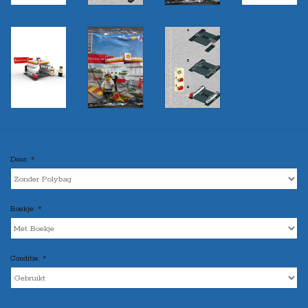
Doos:
*
Boekje:
*
Conditie:
*